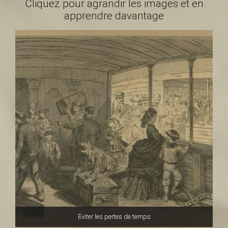
a
Cliquez pour agrandir les images et en
apprendre davantage
i
n
t
-
L
Éviter les pertes de temps