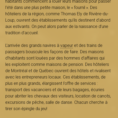
habitants commencent à louer leurs maisons pour passer
s
l’été dans une plus petite maison, le « fournil ». Des
hôteliers de la région, comme Thomas Ely de Rivière-du-
Loup, ouvrent des établissements qu’ils destinent d’abord
aux estivants. On peut alors parler de la naissance d’une
é
tradition d’accueil.
L’arrivée des grands navires à
vapeur
et des trains de
passagers bouscule les façons de faire. Des maisons
e
d’habitants sont louées par des hommes d’affaires qui
les exploitent comme maisons de pension. Des hôteliers
de Montréal et de Québec ouvrent des hôtels et rivalisent
d
avec les entrepreneurs locaux. Ces établissements, de
plus en plus grands, élargissent l’offre de services :
transport des vacanciers et de leurs bagages, écuries
pour abriter les chevaux des visiteurs, location de canots,
u
excursions de pêche, salle de danse. Chacun cherche à
tirer son épingle du jeu!