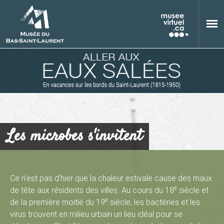
Aller au contenu principal
Les microbes s'invitent
M
Ce n’est pas d’hier que la chaleur estivale cause des maux
e
de tête aux résidents des villes. Au cours du 18
siècle et
u
e
de la première moitié du 19
siècle, les bactéries et les
virus trouvent en milieu urbain un lieu idéal pour se