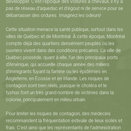
développer. C’est l’époque des voitures à chevaux; il n’y a
s
pas de réseau d’aqueduc et d’égout ni de service pour se
débarrasser des ordures. Imaginez les odeurs!
Cette situation menace la santé publique, surtout dans les
é
villes de Québec et de Montréal. À cette époque, Montréal
compte déjà des quartiers densément peuplés où les
ouvriers vivent dans des conditions précaires. La ville de
Québec possède, quant à elle, l’un des principaux ports
e
d’Amérique, qui accueille chaque année des milliers
d’immigrants fuyant la famine ou les épidémies en
Angleterre, en Écosse et en Irlande. Les risques de
d
contagion sont bien réels, puisque le choléra et le
typhus font un très grand nombre de victimes dans la
colonie, principalement en milieu urbain.
u
Pour limiter les risques de contagion, des médecins
recommandent la fréquentation estivale de lieux isolés et
frais. C'est ainsi que les représentants de l’administration