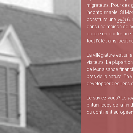
e
migrateurs. Pour ces g
d
incontournable. Si Mon
construire une
villa
(«
u
dans une maison de p
couple rencontre une 
B
tout l’été : ainsi peut n
a
La villégiature est un a
visiteurs. La plupart c
s
de leur aisance financi
près de la nature. En v
-
développer des liens é
S
Le saviez-vous? Le
to
britanniques de la fin 
a
du continent européen
i