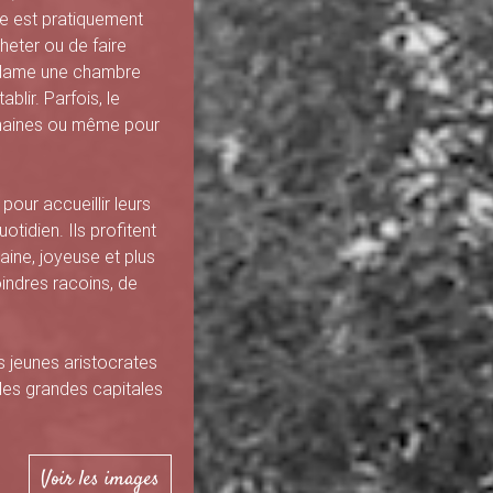
ne est pratiquement
heter ou de faire
Madame une chambre
ablir. Parfois, le
semaines ou même pour
 pour accueillir leurs
otidien. Ils profitent
saine, joyeuse et plus
oindres racoins, de
es jeunes aristocrates
t les grandes capitales
Voir les images