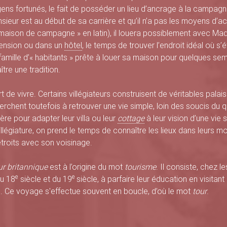
ens fortunés, le fait de posséder un lieu d’ancrage à la campag
sieur est au début de sa carrière et qu’il n’a pas les moyens d’ac
 maison de campagne » en latin), il louera possiblement avec 
ension ou dans un
hôtel
, le temps de trouver l’endroit idéal où s’ét
famille d’« habitants » prête à louer sa maison pour quelques 
aître une tradition.
rt de vivre. Certains villégiateurs construisent de véritables palais
herchent toutefois à retrouver une vie simple, loin des soucis du qu
ère pour adapter leur villa ou leur
cottage
à leur vision d’une vie 
illégiature, on prend le temps de connaître les lieux dans leurs m
troits avec son voisinage.
ur britannique
est à l’origine du mot
tourisme
. Il consiste, chez l
e
e
du 18
siècle et du 19
siècle, à parfaire leur éducation en visitan
. Ce voyage s'effectue souvent en boucle, d’où le mot
tour
.