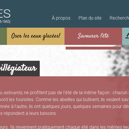
Aller au contenu principal
À propos
Plan du site
Recherc
illégiateur
ou
estivants
, ne profitent pas de l’été de la même façon : chacun
bord les touristes. Comme les abeilles qui butinent, ils veulent 
année à l’autre, ils ont quelques jours, quelques semaines pour dé
ls répondent à leurs besoins.
iateurs. Ils reviennent pratiquement chaque été dans les mêmes lie