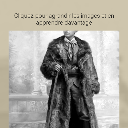
a
Cliquez pour agrandir les images et en
apprendre davantage
i
n
t
-
L