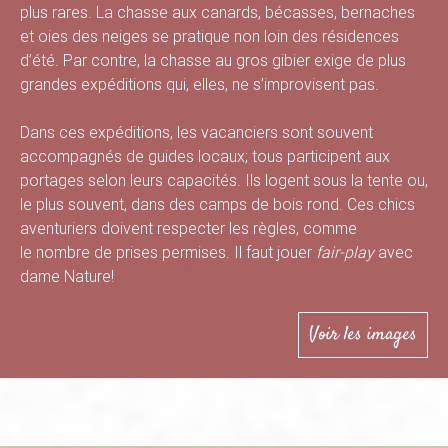
B
plus rares. La chasse aux canards, bécasses, bernaches
et oies des neiges se pratique non loin des résidences
d’été. Par contre, la chasse au gros gibier exige de plus
grandes expéditions qui, elles, ne s’improvisent pas.
a
Dans ces expéditions, les vacanciers sont souvent
accompagnés de guides locaux; tous participent aux
portages selon leurs capacités. Ils logent sous la tente ou,
s
le plus souvent, dans des camps de bois rond. Ces chics
aventuriers doivent respecter les règles, comme
le nombre de prises permises. Il faut jouer
fair-play
avec
-
dame Nature!
Voir les images
S