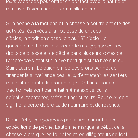
leurs vacances pour entrer en contact avec la nature et
s
retrouver l’aventurier qui sommeille en eux.
Si la pêche à la mouche et la chasse à courre ont été des
activités réservées à la noblesse durant des
é
e
siècles, la tradition s’assouplit au 19
siècle. Le
gouvernement provincial accorde aux
sportsmen
des
droits de chasse et de pêche dans plusieurs zones de
l’arrière-pays, tant sur la rive nord que sur la rive sud du
e
Saint-Laurent. Le paiement de ces droits permet de
financer la surveillance des lieux, d’entretenir les sentiers
et de lutter contre le braconnage. Certains usagers
d
traditionnels sont par le fait même exclus, qu’ils
soient Autochtones, Métis ou agriculteurs. Pour eux, cela
signifie la perte de droits, de nourriture et de revenus.
u
Durant l’été, les
sportsmen
participent surtout à des
expéditions de pêche. L’automne marque le début de la
chasse, alors que les touristes et les villégiateurs se font