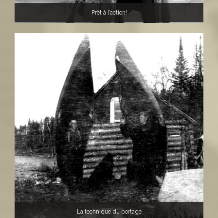
Prêt à l’action!
a
u
r
e
n
La technique du portage