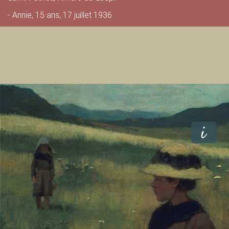
s
- Annie, 15 ans, 17 juillet 1936
é
e
i
d
u