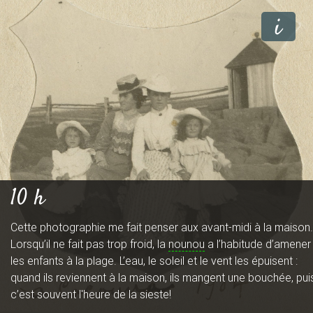
a
i
i
n
t
10 h
Cette photographie me fait penser aux avant-midi à la maison.
-
Lorsqu’il ne fait pas trop froid, la
nounou
a l’habitude d’amener
les enfants à la plage. L’eau, le soleil et le vent les épuisent :
quand ils reviennent à la maison, ils mangent une bouchée, pui
L
c’est souvent l'heure de la sieste!