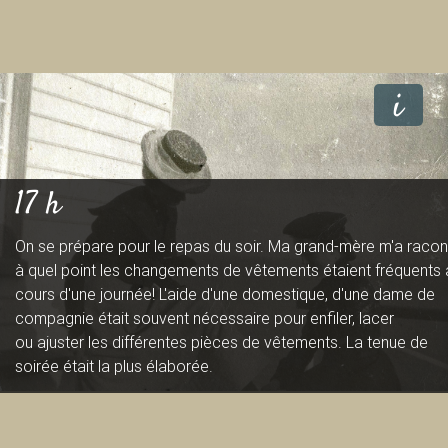
i
17 h
On se prépare pour le repas du soir. Ma grand-mère m'a racon
à quel point les changements de vêtements étaient fréquents 
cours d'une journée! L'aide d'une domestique, d'une dame de
compagnie était souvent nécessaire pour enfiler, lacer
ou ajuster les différentes pièces de vêtements. La tenue de
soirée était la plus élaborée.