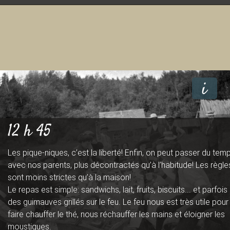
t
i
12 h 45
Les pique-niques, c’est la liberté! Enfin, on peut passer du tem
avec nos parents, plus décontractés qu’à l’habitude! Les règle
sont moins strictes qu’à la maison!
Le repas est simple: sandwichs, lait, fruits, biscuits... et parfois
des guimauves grillés sur le feu. Le feu nous est très utile pour
faire chauffer le thé, nous réchauffer les mains et éloigner les
moustiques.