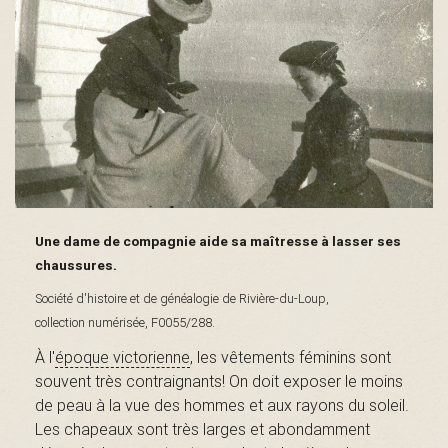
s
é
e
Une dame de compagnie aide sa maîtresse à lasser ses
chaussures.
d
Société d'histoire et de généalogie de Rivière-du-Loup,
collection numérisée, F0055/288.
À l'
époque victorienne
, les vêtements féminins sont
u
souvent très contraignants! On doit exposer le moins
de peau à la vue des hommes et aux rayons du soleil.
Les chapeaux sont très larges et abondamment