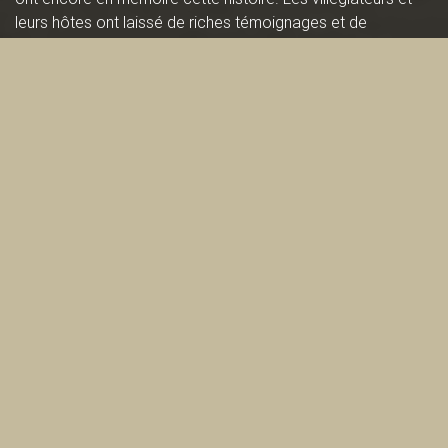
leurs hôtes ont laissé de riches témoignages et de
magnifiques photographies qui vous permettront, pour
quelques instants, d’être témoins de cette migration
annuelle vers les
eaux salées.
Bonnes vacances!
Fuir la ville