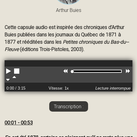
s
Arthur Buies
Cette capsule audio est inspirée des chroniques d’Arthur
é
Buies publiées dans les journaux du Québec de 1871 à
1877 et rééditées dans les
Petites chroniques du Bas-du--
Fleuve
(éditions Trois-Pistoles, 2003).
e
Le
Ar
R
ct
rêt
ec
Pl
Pl
ur
ul
us
us
d
0:00
/ 3:15
Vitesse: 1x
Lecture interrompue
e
er
le
ra
nt
pi
e
de
Transcription :
u
m
m
en
en
00:01 - 00:53
t
t