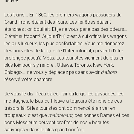
fleuve!
t
Les trains... En 1860, les premiers wagons passagers du
Grand-Tronc étaient des fours. Les fenêtres étaient
étanches : on bouillait. Et je ne vous parle pas des odeurs…
C’était suffocant! Aujourd’hui, c’est à qui offrira les wagons
les plus luxueux, les plus confortables! Vous me donnerez
des nouvelles de la ligne de l’Intercolonial, qui vient d’être
prolongée jusqu’à Métis. Les touristes viennent de plus en
plus loin pour s’y rendre : Ottawa, Toronto, New York,
Chicago… ne vous y déplacez pas sans avoir
d’abord
réservé votre chambre!
Je vous le dis : l’eau salée, l’air du large, les paysages, les
montagnes; le Bas-du-Fleuve a toujours été riche de ces
trésors-là. Si les touristes ont commencé à arriver en
troupeaux, c’est que
maintenant
, ces bonnes Dames et ces
bons Messieurs peuvent profiter de nos « beautés
sauvages » dans le plus grand confort.