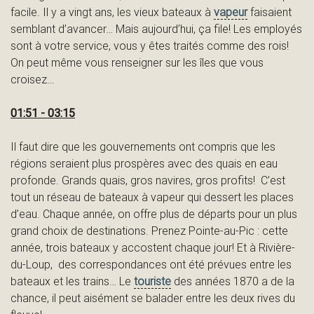
facile. Il y a vingt ans, les vieux bateaux à
vapeur
faisaient
semblant d’avancer… Mais aujourd’hui, ça file! Les employés
a
sont à votre service, vous y êtes traités comme des rois!
On peut même vous renseigner sur les îles que vous
croisez…
u
01:51 - 03:15
Il faut dire que les gouvernements ont compris que les
r
régions seraient plus prospères avec des quais en eau
profonde. Grands quais, gros navires, gros profits! C’est
tout un réseau de bateaux à vapeur qui dessert les places
d’eau. Chaque année, on offre plus de départs pour un plus
e
grand choix de destinations. Prenez Pointe-au-Pic : cette
année, trois bateaux y accostent chaque jour! Et à Rivière-
du-Loup, des correspondances ont été prévues entre les
bateaux et les trains… Le
touriste
des années 1870 a de la
n
chance, il peut aisément se balader entre les deux rives du