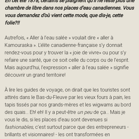
En cet été 1878, certains se plaignent qu’il ne reste plus une
B
chambre de libre dans nos places d’eau canadiennes. Vous
vous demandez d’où vient cette mode, que dis-je, cette
folie?!!
a
Autrefois, « Aller à l’eau salée » voulait dire « aller à
Kamouraska ». L’élite canadienne-française s’y donnait
rendez-vous pour y trouver la « joie de vivre» ou pour s’y
s
refaire une santé, que ce soit celle du corps ou de l’esprit.
Mais aujourd’hui, l’expression « aller à l’eau salée » signifie
découvrir un grand territoire!
-
À lire les guides de voyage, on dirait que les touristes sont
attirés dans le Bas-du-Fleuve par les vieux fours à pain, les
tapis tissés par nos grands-mères et les wigwams au bord
S
des quais… Eh! eh! Il y a peut-être
un peu
de ça… Mais je
vous le dis, si les places d’eau sont devenues si
fashionables
, c’est surtout parce que des entrepreneurs -
brillants et visionnaires! - les ont transformées en