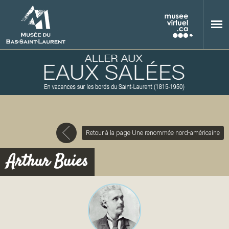
Aller au contenu principal
Retour à la page Une renommée nord-américaine
M
Arthur Buies
u