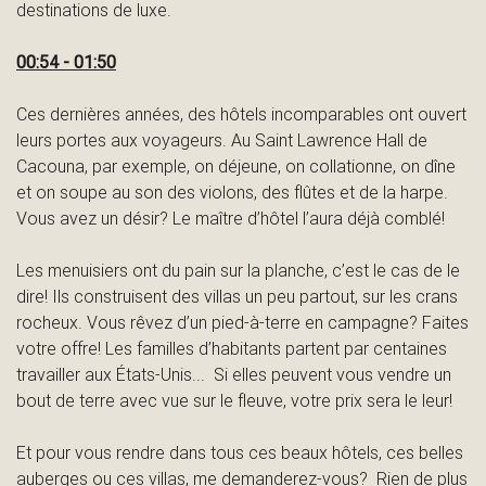
a
destinations de luxe.
00:54 - 01:50
i
Ces dernières années, des hôtels incomparables ont ouvert
leurs portes aux voyageurs. Au
Saint Lawrence Hall
de
Cacouna, par exemple, on déjeune, on collationne, on dîne
n
et on soupe au son des violons, des flûtes et de la harpe.
Vous avez un désir? Le maître d’hôtel l’aura déjà comblé!
t
Les menuisiers ont du pain sur la planche, c’est le cas de le
dire! Ils construisent des villas un peu partout, sur les crans
rocheux. Vous rêvez d’un pied-à-terre en campagne? Faites
votre offre! Les familles d’habitants partent par centaines
-
travailler aux États-Unis... Si elles peuvent vous vendre un
bout de terre avec vue sur le fleuve, votre prix sera le leur!
Et pour vous rendre dans tous ces beaux hôtels, ces belles
L
auberges ou ces villas, me demanderez-vous? Rien de plus