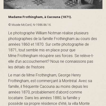
B
Madame Frothingham, à Cacouna (1871).
a
© Musée McCord, N-1986.86.16.
Le photographe William Notman réalise plusieurs
photographies de la famille Frothingham au cours des
s
années 1860 et 1870. Sur cette photographie de
1871, tout semble mis en place pour que
Mme Frothingham récupère ses forces. Se relève-t-
elle d’un accouchement? Nous ne connaissons pas
-
les détails de l’histoire.
Le mari de Mme Frothingham, George Henry
Frothingham, est commerçant à Montréal. Avec sa
S
famille, il fréquente Cacouna au moins depuis les
années 1870, probablement d’abord comme
locataire. Dans les années 1880, la famille y
possède sa propre résidence d’été, la villa Monte