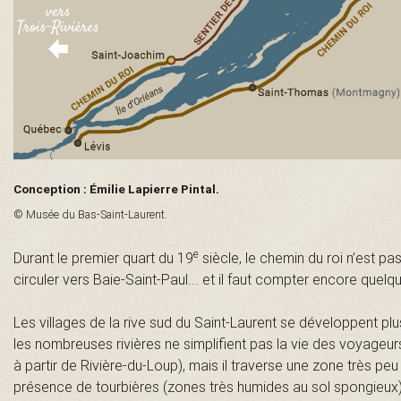
n
t
-
L
Conception : Émilie Lapierre Pintal.
a
© Musée du Bas-Saint-Laurent.
u
e
Durant le premier quart du 19
siècle, le chemin du roi n’est pa
circuler vers Baie-Saint-Paul... et il faut compter encore que
r
Les villages de la rive sud du Saint-Laurent se développent plu
e
les nombreuses rivières ne simplifient pas la vie des voyageurs
à partir de Rivière-du-Loup), mais il traverse une zone très pe
n
présence de tourbières (zones très humides au sol spongieux)