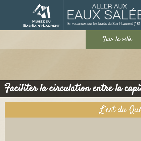
M
Faciliter la circulation entre la cap
u
s
é