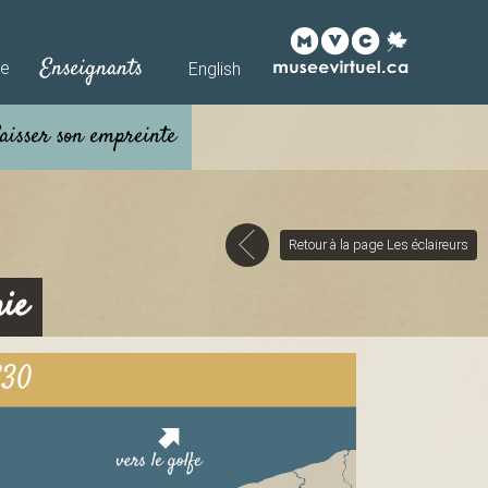
Enseignants
he
English
Retour à la page Les éclaireurs
nie