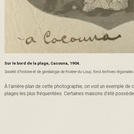
n
t
-
L
Sur le bord de la plage, Cacouna, 1904.
a
Société d'histoire et de généalogie de Rivière-du-Loup, fond Archives régionales
u
À l’arrière-plan de cette photographie, on voit un exemple de ca
plages les plus fréquentées. Certaines maisons d’été possède
r
e
n