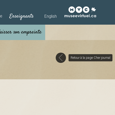
Enseignants
he
English
Retour à la page Cher journal