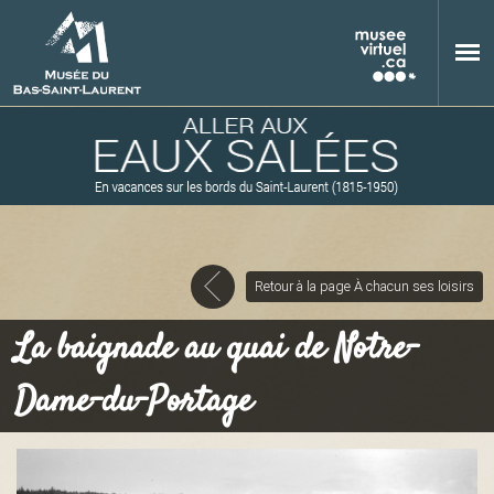
Aller au contenu principal
Retour à la page À chacun ses loisirs
M
La baignade au quai de Notre-
Dame-du-Portage
u