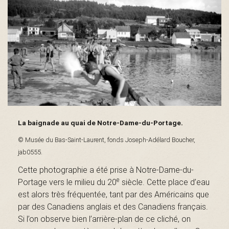
s
é
e
La baignade au quai de Notre-Dame-du-Portage.
© Musée du Bas-Saint-Laurent, fonds Joseph-Adélard Boucher,
d
jab0555.
Cette photographie a été prise à Notre-Dame-du-
e
Portage vers le milieu du 20
siècle. Cette place d’eau
u
est alors très fréquentée, tant par des Américains que
par des Canadiens anglais et des Canadiens français.
Si l’on observe bien l’arrière-plan de ce cliché, on