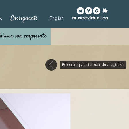
Enseignants
he
English
Retour à la page Le profil du villégiateur