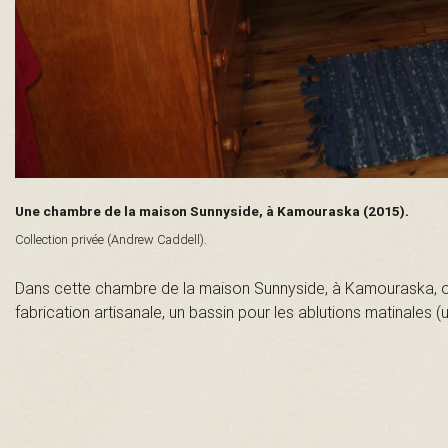
n
t
-
L
Une chambre de la maison Sunnyside, à Kamouraska (2015).
a
Collection privée (Andrew Caddell).
u
Dans cette chambre de la maison Sunnyside, à Kamouraska, on tr
fabrication artisanale, un bassin pour les ablutions matinales (u
r
e
n