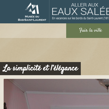
M
La simplicité et l’élégance
u
s
é