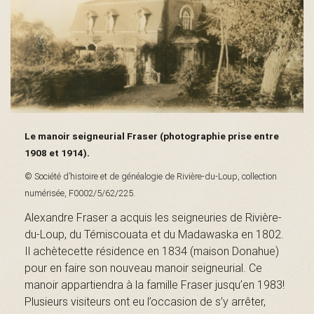
s
é
Le manoir seigneurial Fraser (photographie prise entre
e
1908 et 1914).
© Société d’histoire et de généalogie de Rivière-du-Loup, collection
numérisée, F0002/5/62/225.
d
Alexandre Fraser a acquis les seigneuries de Rivière-
du-Loup, du Témiscouata et du Madawaska en 1802.
Il achètecette résidence en 1834 (maison Donahue)
u
pour en faire son nouveau manoir seigneurial. Ce
manoir appartiendra à la famille Fraser jusqu’en 1983!
Plusieurs visiteurs ont eu l’occasion de s’y arrêter,