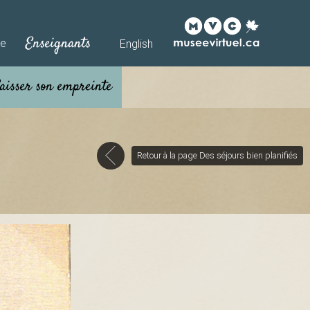
Enseignants
he
English
Retour à la page Des séjours bien planifiés