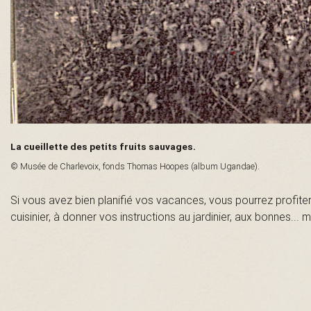
n
t
-
L
La cueillette des petits fruits sauvages.
a
© Musée de Charlevoix, fonds Thomas Hoopes (album Ugandae).
u
Si vous avez bien planifié vos vacances, vous pourrez profite
cuisinier, à donner vos instructions au jardinier, aux bonnes... ma
r
e
n