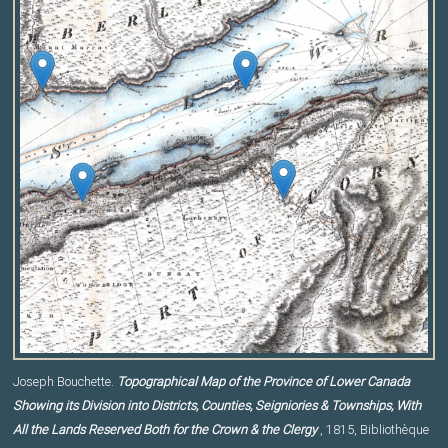
i
n
t
-
L
Joseph Bouchette.
Topographical Map of the Province of Lower Canada
Showing its Division into Districts, Counties, Seigniories & Townships, With
All the Lands Reserved Both for the Crown & the Clergy
, 1815, Bibliothèque