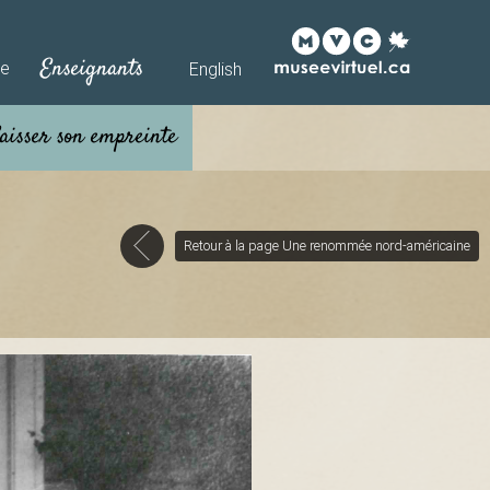
Enseignants
he
English
Retour à la page Une renommée nord-américaine