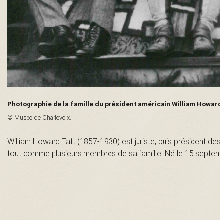
n
t
-
L
Photographie de la famille du président américain William Howard
a
© Musée de Charlevoix.
u
William Howard Taft (1857-1930) est juriste, puis président d
tout comme plusieurs membres de sa famille. Né le 15 septemb
r
e
n