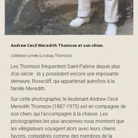
B
a
Andrew Cecil Meredith Thomson et son chien.
s
Collection privée (Lindsay Thomson).
Les Thomson fréquentent Saint-Patrice depuis plus
d’un siècle : ils y possèdent encore une imposante
demeure, Rosecliff, qui appartenait autrefois à la
-
famille Meredith.
Sur cette photographie, le lieutenant Andrew Cecil
Meredith Thomson (1887-1975) est en compagnie de
S
son chien, qui l’accompagne à la chasse. Les
photographies les plus anciennes nous montrent que
les villégiateurs voyagent alors avec leurs chiens
favoris, considérés comme des membres de la