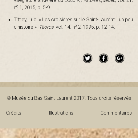
villégiature à Rivière-du-Loup »,
Histoire Québec
, vol. 21,
o
n
1, 2015, p. 5-9.
Tittley, Luc. « Les croisières sur le Saint-Laurent… un peu
o
d’histoire »,
Téoros
, vol. 14, n
2, 1995, p. 12-14.
© Musée du Bas-Saint-Laurent 2017. Tous droits réservés
Crédits
Illustrations
Commentaires