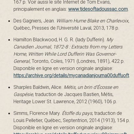
167 p. Voir aussi le site Internet de Tom Evans,
principalement en anglais:
www.tidesoftadoussac.com
.
t
Des Gagniers, Jean.
William Hume Blake en Charlevoix
,
Québec, Presses de l’Université Laval, 2013, 178 p.
Hamilton Blackwood, H. G. R. (lady Dufferin).
My
Canadien Journal, 1872-8 : Extracts from my Letters
Home, Written While Lord Dufferin Was Governor-
General,
Toronto, Coles, 1971 (Londres, 1891), 422 p.
Disponible en ligne en version originale anglaise:
https://archive.org/details/mycanadianjourna00duffuoft
.
Sharples Baldwin, Alice.
Métis, un brin d’Écosse en
Gaspésie
, traduction de Jacques Bastien
,
Métis,
Heritage Lower St. Lawrence, 2012 (1960), 106 p.
Simms, Florence Mary.
Étoffe du pays
, traduction de
Louis Pelletier, Québec, Septentrion, 2014 (1913), 154 p.
Disponible en ligne en version originale anglaise: