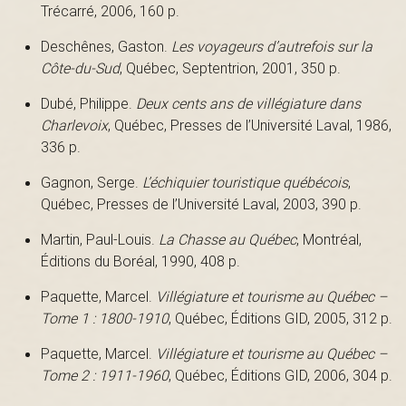
Trécarré, 2006, 160 p.
s
Deschênes, Gaston.
Les voyageurs d’autrefois sur la
Côte-du-Sud
, Québec, Septentrion, 2001, 350 p.
é
Dubé, Philippe.
Deux cents ans de villégiature dans
Charlevoix
, Québec, Presses de l’Université Laval, 1986,
336 p.
e
Gagnon, Serge.
L’échiquier touristique québécois
,
Québec, Presses de l’Université Laval, 2003, 390 p.
Martin, Paul-Louis.
La Chasse au Québec
, Montréal,
d
Éditions du Boréal, 1990, 408 p.
Paquette, Marcel.
Villégiature et tourisme au Québec –
Tome 1 : 1800-1910
, Québec, Éditions GID, 2005, 312 p.
u
Paquette, Marcel.
Villégiature et tourisme au Québec –
Tome 2 : 1911-1960
, Québec, Éditions GID, 2006, 304 p.