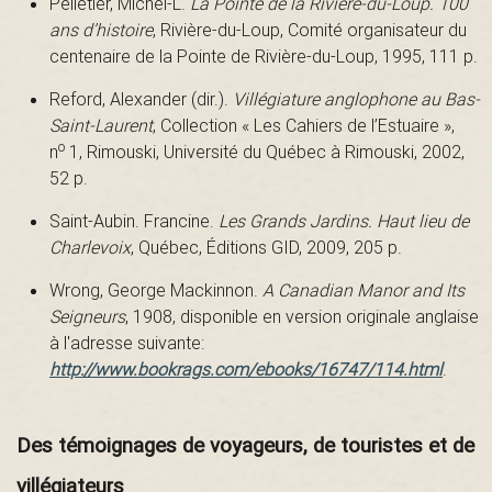
a
Pelletier, Michel-L.
La Pointe de la Rivière-du-Loup. 100
ans d’histoire
, Rivière-du-Loup, Comité organisateur du
centenaire de la Pointe de Rivière-du-Loup, 1995, 111 p.
i
Reford, Alexander (dir.).
Villégiature anglophone au Bas-
Saint-Laurent
, Collection « Les Cahiers de l’Estuaire »,
o
n
1, Rimouski, Université du Québec à Rimouski, 2002,
52 p.
n
Saint-Aubin. Francine.
Les Grands Jardins. Haut lieu de
Charlevoix
, Québec, Éditions GID, 2009, 205 p.
t
Wrong, George Mackinnon.
A Canadian Manor and Its
Seigneurs
, 1908, disponible en version originale anglaise
à l'adresse suivante:
-
http://www.bookrags.com/ebooks/16747/114.html
.
Des témoignages de voyageurs, de touristes et de
L
villégiateurs