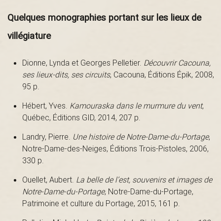
B
Quelques monographies portant sur les lieux de
villégiature
a
Dionne, Lynda et Georges Pelletier.
Découvrir Cacouna,
ses lieux-dits, ses circuits
, Cacouna, Éditions Épik, 2008,
95 p.
s
Hébert, Yves.
Kamouraska dans le murmure du vent
,
Québec, Éditions GID, 2014, 207 p.
-
Landry, Pierre.
Une histoire de Notre-Dame-du-Portage
,
Notre-Dame-des-Neiges, Éditions Trois-Pistoles, 2006,
330 p.
S
Ouellet, Aubert.
La belle de l’est, souvenirs et images de
Notre-Dame-du-Portage
, Notre-Dame-du-Portage,
Patrimoine et culture du Portage, 2015, 161 p.