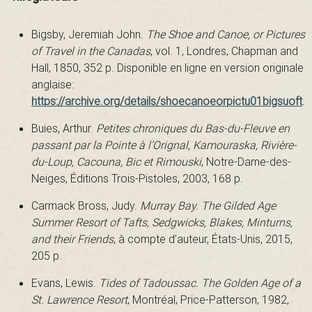
Bigsby, Jeremiah John.
The Shoe and Canoe, or Pictures
a
of Travel in the Canadas
, vol. 1, Londres, Chapman and
Hall, 1850, 352 p. Disponible en ligne en version originale
anglaise:
u
https://archive.org/details/shoecanoeorpictu01bigsuoft
.
Buies, Arthur.
Petites chroniques du Bas-du-Fleuve en
passant par la Pointe à l’Orignal, Kamouraska, Rivière-
r
du-Loup, Cacouna, Bic et Rimouski
, Notre-Dame-des-
Neiges, Éditions Trois-Pistoles, 2003, 168 p.
Carmack Bross, Judy.
Murray Bay. The Gilded Age
e
Summer Resort of Tafts, Sedgwicks, Blakes, Minturns,
and their Friends
, à compte d’auteur, États-Unis, 2015,
205 p.
n
Evans, Lewis.
Tides of Tadoussac. The Golden Age of a
St. Lawrence Resort
, Montréal, Price-Patterson, 1982,