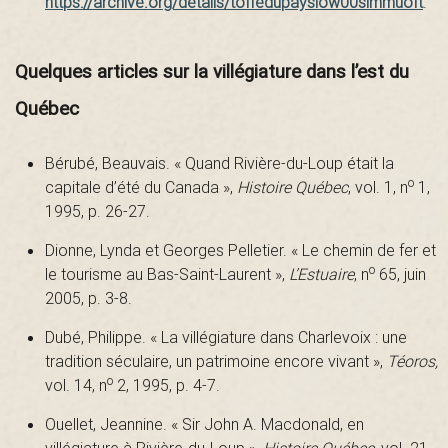
https://archive.org/details/toffedupayslow00simmuoft
.
Quelques articles sur la villégiature dans l’est du
Québec
Bérubé, Beauvais. « Quand Rivière-du-Loup était la
o
capitale d’été du Canada »,
Histoire Québec
, vol. 1, n
1,
1995, p. 26-27.
Dionne, Lynda et Georges Pelletier. « Le chemin de fer et
o
le tourisme au Bas-Saint-Laurent »,
L’Estuaire
, n
65, juin
2005, p. 3-8.
Dubé, Philippe. « La villégiature dans Charlevoix : une
tradition séculaire, un patrimoine encore vivant »,
Téoros,
o
vol. 14, n
2, 1995, p. 4-7.
Ouellet, Jeannine. « Sir John A. Macdonald, en