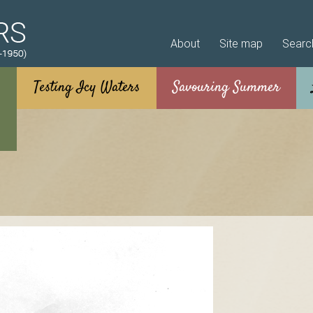
Skip to main content
About
Site map
Searc