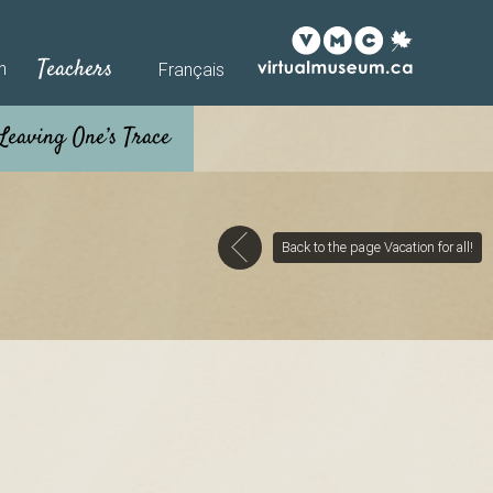
Teachers
h
Français
Back to the page Vacation for all!