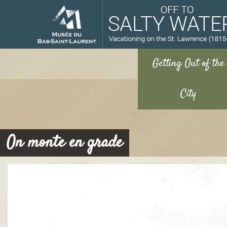
M
On monte en grade
u
s
é