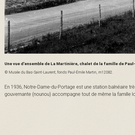
n
t
-
L
Une vue d’ensemble de La Martinière, chalet de la famille de Pau
a
© Musée du Bas-Saint-Laurent, fonds Paul-Émile Martin, m12082.
u
En 1936, Notre-Dame-du-Portage est une station balnéaire très 
gouvernante (nounou) accompagne tout de même la famille lor
r
e
n